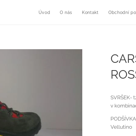
Úvod
O nás
Kontakt
Obchodní p
CAR
ROS
SVRŠEK- t
v kombina
PODŠÍVKA- 
Vellutino