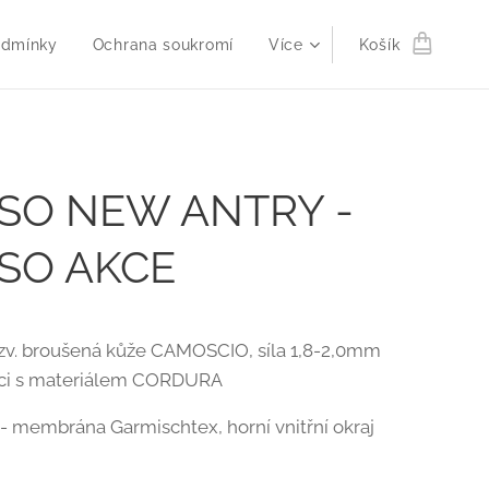
odmínky
Ochrana soukromí
Více
Košík
SO NEW ANTRY -
SO AKCE
zv. broušená kůže CAMOSCIO, síla 1,8-2,0mm
ci s materiálem CORDURA
membrána Garmischtex, horní vnitřní okraj