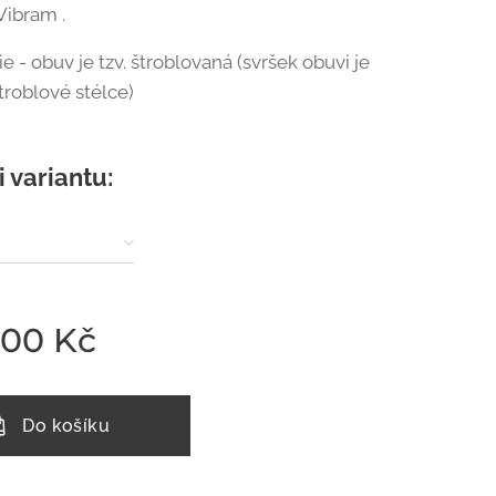
Vibram .
 - obuv je tzv. štroblovaná (svršek obuvi je
štroblové stélce)
i variantu:
,00
Kč
Do košíku