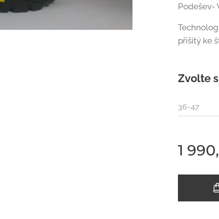
Podešev- 
Technologie
přišitý ke 
Zvolte s
36-47
1 990